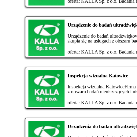
oferta:
KALLA Sp. z o.o. Badania n
Urządzenie do badań ultradźwi
Urządzenie do badań ultradźwiękow
skupia się na usługach z obszaru ba
oferta:
KALLA Sp. z o.o. Badania n
Inspekcja wizualna Katowice
Inspekcja wizualna KatowiceFirma K
z obszaru badań nieniszczących i ni
oferta:
KALLA Sp. z o.o. Badania n
Urządzenia do badań ultradźwi