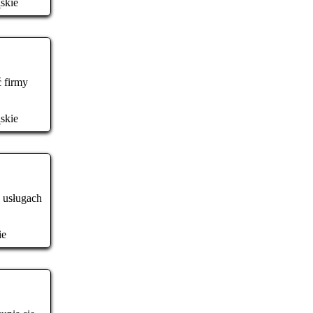
ąskie
 firmy
ąskie
a usługach
ie