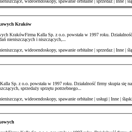
ieniszczące, wideoendoskopy, spawanie orbitalne
|
sprzedaz
|
Inne
|
śl
ękowych Kraków
ych KrakówFirma Kalla Sp. z o.o. powstała w 1997 roku. Działalność
dań nieniszczących i niszczących,...
ieniszczące, wideoendoskopy, spawanie orbitalne
|
sprzedaz
|
Inne
|
śl
alla Sp. z o.o. powstała w 1997 roku. Działalność firmy skupia się n
szczących, sprzedaży sprzętu potrzebnego...
ieniszczące, wideoendoskopy, spawanie orbitalne
|
usługi
|
Inne
|
śląsk
ękowych