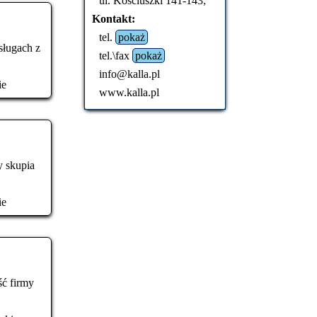
ul. Kościuszki 141-143;
Kontakt:
tel.
pokaż
sługach z
tel.\fax
pokaż
info@kalla.pl
ie
www.kalla.pl
y skupia
ie
ść firmy