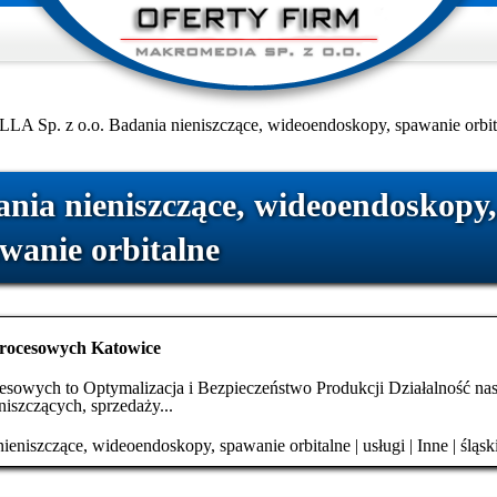
LA Sp. z o.o. Badania nieniszczące, wideoendoskopy, spawanie orbit
nia nieniszczące, wideoendoskopy,
wanie orbitalne
procesowych Katowice
cesowych to Optymalizacja i Bezpieczeństwo Produkcji Działalność na
niszczących, sprzedaży...
ieniszczące, wideoendoskopy, spawanie orbitalne
|
usługi
|
Inne
|
śląsk