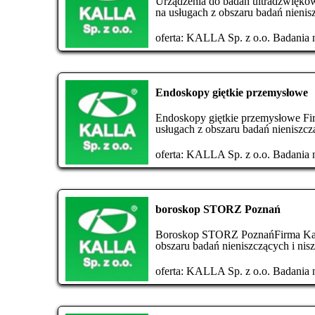
Urządzenia do badań ultradźwiękowy
na usługach z obszaru badań nienisz
oferta:
KALLA Sp. z o.o. Badania n
Endoskopy giętkie przemysłowe
Endoskopy giętkie przemysłowe Firm
usługach z obszaru badań nieniszczą
oferta:
KALLA Sp. z o.o. Badania n
boroskop STORZ Poznań
Boroskop STORZ PoznańFirma Kalla 
obszaru badań nieniszczących i nis
oferta:
KALLA Sp. z o.o. Badania n